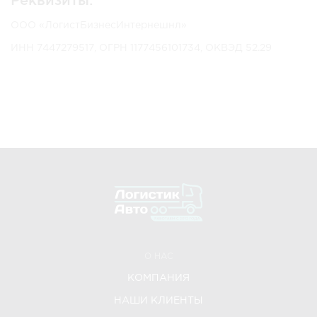
ООО «ЛогистБизнесИнтернешнл»
ИНН 7447279517, ОГРН 1177456101734, ОКВЭД 52.29
О НАС
КОМПАНИЯ
НАШИ КЛИЕНТЫ