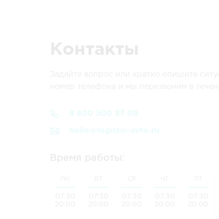
Контакты
Задайте вопрос или кратко опишите ситу
номер телефона и мы перезвоним в течени
8 800 500 87 09
hello@logistic-avto.ru
Время работы:
ПН
ВТ
СР
ЧТ
ПТ
07:30
07:30
07:30
07:30
07:30
20:00
20:00
20:00
20:00
20:00