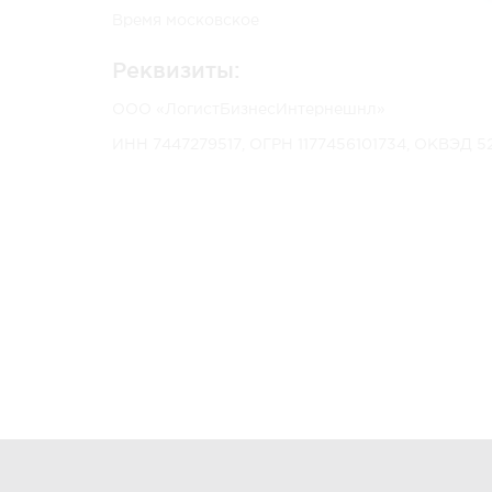
Время московское
Реквизиты:
ООО «ЛогистБизнесИнтернешнл»
ИНН 7447279517, ОГРН 1177456101734, ОКВЭД 52