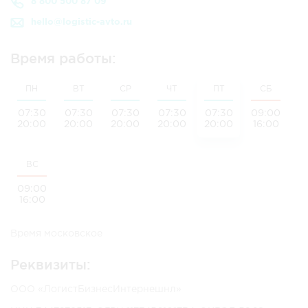
8 800 500 87 09
hello@logistic-avto.ru
Время работы:
ПН
ВТ
СР
ЧТ
ПТ
СБ
07:30
07:30
07:30
07:30
07:30
09:00
20:00
20:00
20:00
20:00
20:00
16:00
ВС
09:00
16:00
Время московское
Реквизиты:
ООО «ЛогистБизнесИнтернешнл»