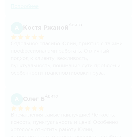
удивление, когда компания ЛогистикАвто
Подробнее
совершенно спокойно сделала Экспорт! У
меня 2 хорошие компании отказались, а эти
могут и знаете, я в логистике работаю 20 лет
Авито
Костя Ржаной
и я доволен!!! Очень редкое явление, поэтому
и согласился написать отзыв. Так что
Отдельное спасибо Юлии, приятно с такими
ребятам процветания! еще поработаем!
профессионалами работать. Отличный
подход к клиенту, вежливость,
пунктуальность, понимание сути проблем и
особенности транспортировки груза.
Огромное спасибо Вам.
Авито
Олег Б
Впечатления самые наилучшие! Чёткость,
ясность, пунктуальность и цена! Особенно
хотелось отметить работу Юлии,