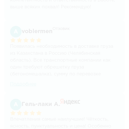
компетентность и ответственность в работе,
выше всяких похвал! Рекомендую!
Отзовик
voblermen
Появилась необходимость в доставке груза
из Казахстана в Россию (Челябинская
область). Все транспортные компании как
один требуют обрешетку груза
(бетономешалка), сумму по перевозке
называют примерную, да и сроки
Подробнее
космические. После звонка в эту компанию
устроили все условия и сроки (доставка 1
день, обрешетка не нужна, документы для
Гель-лаки A.
перевозки тоже сделали за нас). Работал с
менеджером Ушаковой Юлией-классный
Впечатления самые наилучшие! Чёткость,
специалист своего дела. Спасибо огромное
ясность, пунктуальность и цена! Особенно