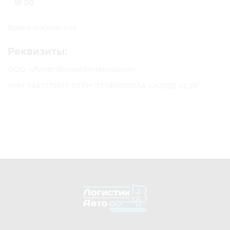
16:00
Время московское
Реквизиты:
ООО «ЛогистБизнесИнтернешнл»
ИНН 7447279517, ОГРН 1177456101734, ОКВЭД 52.29