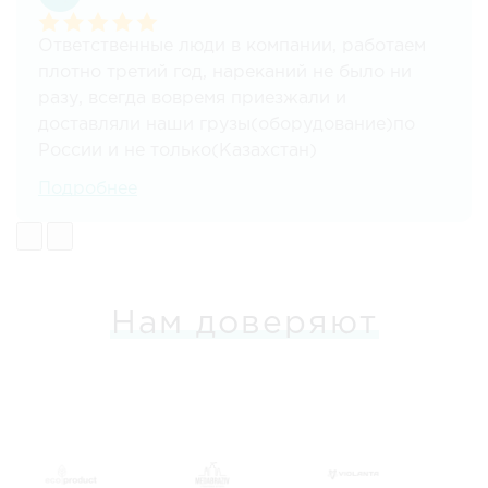
Ответственные люди в компании, работаем
плотно третий год, нареканий не было ни
разу, всегда вовремя приезжали и
доставляли наши грузы(оборудование)по
России и не только(Казахстан)
Отдельная благодарность Григорьевой
Подробнее
Александре!
она -профи своего дела и очень хороший
человек!
Нам доверяют