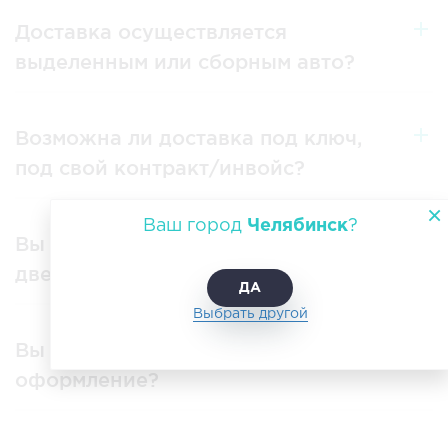
Доставка осуществляется
выделенным или сборным авто?
Возможна ли доставка под ключ,
под свой контракт/инвойс?
Ваш город
Челябинск
?
Вы осуществляете доставку «от
двери до двери»?
ДА
Выбрать другой
Вы выполняете таможенное
оформление?