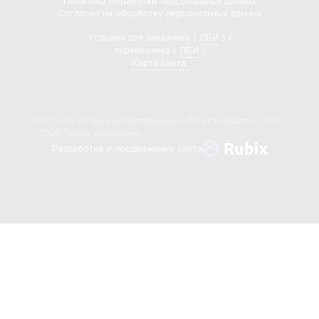
Политика обработки персональных данных
Согласие на обработку персональных данных
Условия для заказчика (
ЛБИ
) /
перевозчика (
ЛБИ
)
Карта сайта.
ООО «ЛогистБизнесИнтернешнл» ЛогистикАвто © 2012
- 2026 Права защищены.
Разработка и продвижение сайта