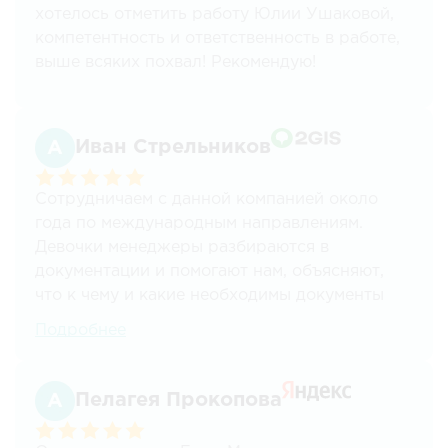
за вовремя доставленный груз!
хотелось отметить работу Юлии Ушаковой,
компетентность и ответственность в работе,
выше всяких похвал! Рекомендую!
Иван Стрельников
Сотрудничаем с данной компанией около
года по международным направлениям.
Девочки менеджеры разбираются в
документации и помогают нам, объясняют,
что к чему и какие необходимы документы
при прохождении границы – нас это очень
Подробнее
сильно выручает. Даже карантин им не
помеха, без перебоев все везли! Доставляют
нам по адекватным ставкам, цена = качество.
Пелагея Прокопова
Проверено!