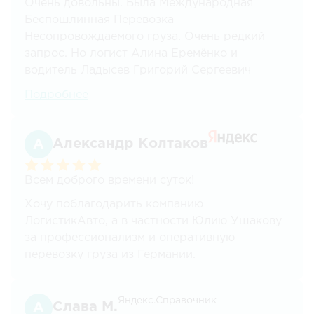
Очень довольны. Была Международная
Беспошлинная Перевозка
Несопровождаемого груза. Очень редкий
запрос. Но логист Алина Еремёнко и
водитель Ладысев Григорий Сергеевич
справились со всеми вопросами,
Подробнее
возникающими по ходу решения этой задачи.
Спасибо Алине за терпение, вежливость и
последовательность.
Александр Колтаков
Всем доброго времени суток!
Хочу поблагодарить компанию
ЛогистикАвто, а в частности Юлию Ушакову
за профессионализм и оперативную
перевозку груза из Германии.
Спасибо вам большое!
Яндекс.Справочник
Слава М.