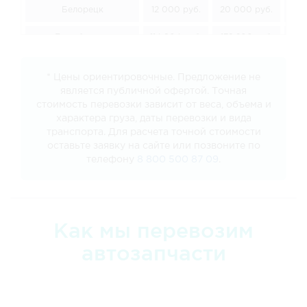
Белорецк
12 000 руб.
20 000 руб.
30
Биробиджан
114 804 руб.
172 206 руб.
229
Благовещенск
107 910 руб.
161 865 руб.
215
* Цены ориентировочные. Предложение не
является публичной офертой. Точная
Борисоглебск
28 404 руб.
42 606 руб.
56
стоимость перевозки зависит от веса, объема и
характера груза, даты перевозки и вида
Братск
55 188 руб.
82 782 руб.
110
транспорта. Для расчета точной стоимости
оставьте заявку на сайте или позвоните по
Брянск
37 422 руб.
56 133 руб.
74
телефону
8 800 500 87 09
.
Великий Новгород
41 202 руб.
61 803 руб.
82
Владивосток
131 688 руб.
197 532 руб.
263
Как мы перевозим
Владимир
27 828 руб.
41 742 руб.
55
автозапчасти
Волгоград
29 754 руб.
44 631 руб.
59
Вологду
32 076 руб.
48 114 руб.
64