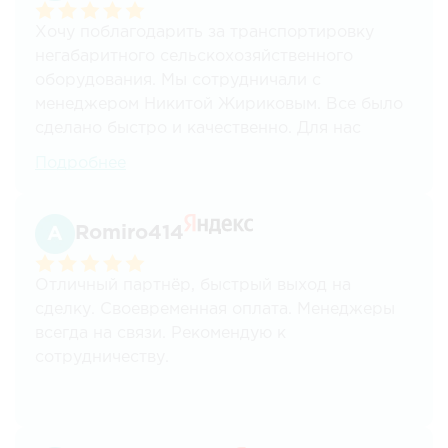
сотрудничества, Кириллу Короткову.
Хочу поблагодарить за транспортировку
Всем рекомендуем!!!
негабаритного сельскохозяйственного
оборудования. Мы сотрудничали с
менеджером Никитой Жириковым. Все было
сделано быстро и качественно. Для нас
важным преимуществом стало наличие
Подробнее
работы с НДС.
Romiro414
Отличный партнёр, быстрый выход на
сделку. Своевременная оплата. Менеджеры
всегда на связи. Рекомендую к
сотрудничеству.