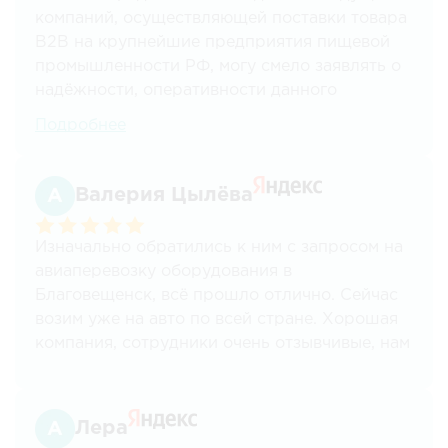
компаний, осуществляющей поставки товара
В2В на крупнейшие предприятия пищевой
промышленности РФ, могу смело заявлять о
надёжности, оперативности данного
перевозчика.
Подробнее
С данной компанией осуществляем
грузоперевозки уже более 7 лет по всем
Валерия Цылёва
направлениям из Москвы в другие регионы,
разным тоннажем, начиная от 100кг и
Изначально обратились к ним с запросом на
заканчивая 20ти тонными фурами, а также
авиаперевозку оборудования в
различным видом продукции ( в основном
Благовещенск, всё прошло отлично. Сейчас
жидкость). Учитывая особенность нашей
возим уже на авто по всей стране. Хорошая
продукции все сроки поставки соблюдаются
компания, сотрудники очень отзывчивые, нам
на 100%, и ни разу не было каких либо
всё нравится.
"неприятностей".
Отдельная благодарность с самого начала
Лера