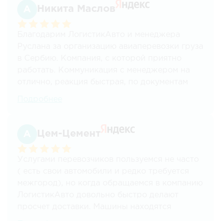
Никита Маслов
Благодарим ЛогистикАвто и менеджера
Руслана за организацию авиаперевозки груза
в Сербию. Компания, с которой приятно
работать. Коммуникация с менеджером на
отлично, реакция быстрая, по документам
тоже нет никаких проблем. И самое важное -
Подробнее
своевременная доставка груза в отличном
виде.
Цем-Цемент
Услугами перевозчиков пользуемся не часто
( есть свои автомобили и редко требуется
межгород), но когда обращаемся в компанию
ЛогистикАвто довольно быстро делают
просчет доставки. Машины находятся
быстро, менеджеры всегда на связи.