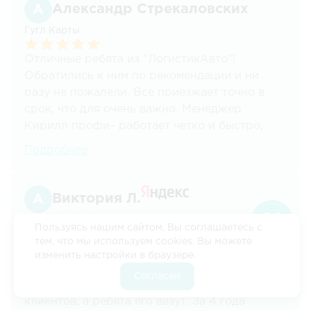
порадовала. Однозначно обратимся еще раз
Александр Стрекаловских
при необходимости и будем рекомендовать
Гугл Карты
другим!
Отличные ребята из "ЛогистикАвто"!
Обратились к ним по рекомендации и ни
разу не пожалели. Все приезжает точно в
срок, что для очень важно. Менеджер
Кирилл профи– работает четко и быстро,
несколько раз выручал нас со срочной
Подробнее
доставкой. Рекомендуем ЛогистикАвто всем,
кому нужны надежные перевозки!
Виктория Л.
Пользуясь нашим сайтом, Вы соглашаетесь с
С 2020 года мы сотрудничаем с
тем, что мы используем cookies. Вы можете
ЛогистикАвто на постоянке. Удобно, быстро,
изменить настройки в браузере.
практически в любую точку России и за
Согласен
разумные деньги. Мы страхуем грузы наших
клиентов, а ребята его везут. За 4 года