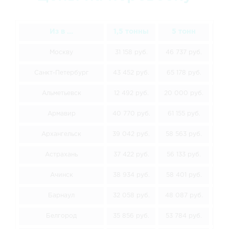
Из в ...
1,5 тонны
5 тонн
1
Москву
31 158 руб.
46 737 руб.
62
Санкт-Петербург
43 452 руб.
65 178 руб.
86
Альметьевск
12 492 руб.
20 000 руб.
30
Армавир
40 770 руб.
61 155 руб.
81
Архангельск
39 042 руб.
58 563 руб.
78
Астрахань
37 422 руб.
56 133 руб.
74
Ачинск
38 934 руб.
58 401 руб.
77
Барнаул
32 058 руб.
48 087 руб.
64
Белгород
35 856 руб.
53 784 руб.
71