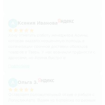
Ксения Иванова
Хочу отметить работу менеджера Арины,
которая оказала неоценимую помощь в
организации срочной доставки образцов
товаров в Тверь. У нас возникли трудности с
адресами, но Арина быстро и
профессионально справилась с ситуацией.
Подробнее
Доставка была осуществлена даже быстрее,
чем мы ожидали. Приятно сотрудничать с
такими квалифицированными специалистами.
Ольга З.
Безусловно, рекомендуем!
Оставляем положительный отзыв о работе с
ЛогистикАвто. Возим из Копейска по разным