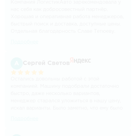
Компания ЛогистикАвто зарекомендовала у
нас себя как добросовестный партнёр.
Хорошая и оперативная работа менеджеров,
быстрый поиск и доставка, доступные цены.
Отдельная благодарность Славе Тетюеву.
Всегда на связи,доставка грузов всегда четко
Подробнее
и в срок, информирование на каждом этапе.
С компанией работаем плотно, смело
рекомендуем. Возим товары с Казани, всегда
Сергей Светов
очень быстро и по цене очень даже
приемлемо!!! Работают круглосуточно!
Остались довольны работой с этой
компанией. Машину подобрали достаточно
быстро, даже несколько вариантов,
менеджер старался уложиться в нашу цену,
искал варианты. Было заметно, что ему было
важно, чтобы всё прошло отлично, чтобы
Подробнее
успеть в срок, чтобы цена нас устроила -
такая клиентоориентированность очень