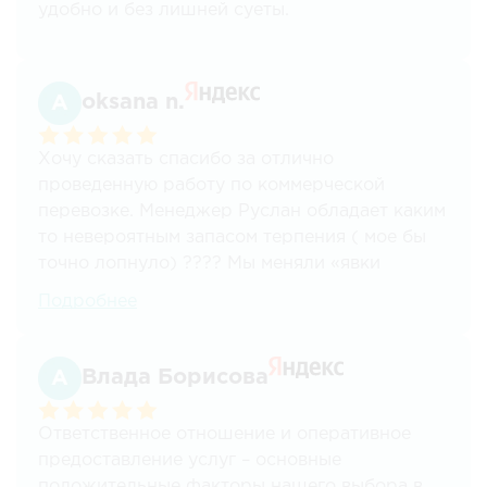
удобно и без лишней суеты.
oksana n.
Хочу сказать спасибо за отлично
проведенную работу по коммерческой
перевозке. Менеджер Руслан обладает каким
то невероятным запасом терпения ( мое бы
точно лопнуло) ???? Мы меняли «явки
-пароли» по техническим причинам и тем не
Подробнее
менее все было проведено и быстро
профессионально и качественно.
Рекомендую.
Влада Борисова
Ответственное отношение и оперативное
предоставление услуг – основные
положительные факторы нашего выбора в