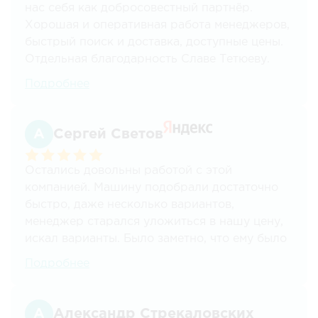
нас себя как добросовестный партнёр.
Хорошая и оперативная работа менеджеров,
быстрый поиск и доставка, доступные цены.
Отдельная благодарность Славе Тетюеву.
Всегда на связи,доставка грузов всегда четко
Подробнее
и в срок, информирование на каждом этапе.
С компанией работаем плотно, смело
рекомендуем. Возим товары с Казани, всегда
Сергей Светов
очень быстро и по цене очень даже
приемлемо!!! Работают круглосуточно!
Остались довольны работой с этой
компанией. Машину подобрали достаточно
быстро, даже несколько вариантов,
менеджер старался уложиться в нашу цену,
искал варианты. Было заметно, что ему было
важно, чтобы всё прошло отлично, чтобы
Подробнее
успеть в срок, чтобы цена нас устроила -
такая клиентоориентированность очень
порадовала. Однозначно обратимся еще раз
Александр Стрекаловских