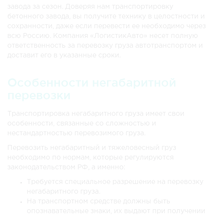
Ижевск
13 518 руб.
20 277 руб.
30 00
завода за сезон. Доверяя нам транспортировку
бетонного завода, вы получите технику в целостности и
Иркутск
60 876 руб.
91 314 руб.
121 7
сохранности, даже если перевести ее необходимо через
всю Россию. Компания «ЛогистикАвто» несет полную
Йошкар-Олу
19 566 руб.
29 349 руб.
39 13
ответственность за перевозку груза автотранспортом и
доставит его в указанные сроки.
Казань
17 082 руб.
25 623 руб.
34 16
Особенности негабаритной
Калининград
56 214 руб.
84 321 руб.
112 4
перевозки
Калугу
35 100 руб.
52 650 руб.
70 20
Транспортировка негабаритного груза имеет свои
Кемерово
32 580 руб.
48 870 руб.
65 16
особенности, связанные со сложностью и
нестандартностью перевозимого груза.
Когалым
24 768 руб.
37 152 руб.
49 53
Перевозить негабаритный и тяжеловесный груз
необходимо по нормам, которые регулируются
Комсомольск-на-Амуре
125 154 руб.
187 731 руб.
250 3
законодательством РФ, а именно:
Кострому
29 826 руб.
44 739 руб.
59 65
Требуется специальное разрешение на перевозку
негабаритного груза.
Краснодар
42 534 руб.
63 801 руб.
85 06
На транспортном средстве должны быть
опознавательные знаки, их выдают при получении