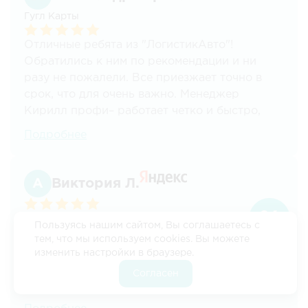
при необходимости и будем рекомендовать
Гугл Карты
другим!
Отличные ребята из "ЛогистикАвто"!
Обратились к ним по рекомендации и ни
разу не пожалели. Все приезжает точно в
срок, что для очень важно. Менеджер
Кирилл профи– работает четко и быстро,
несколько раз выручал нас со срочной
Подробнее
доставкой. Рекомендуем ЛогистикАвто всем,
кому нужны надежные перевозки!
Виктория Л.
С 2020 года мы сотрудничаем с
Пользуясь нашим сайтом, Вы соглашаетесь с
ЛогистикАвто на постоянке. Удобно, быстро,
Скидка
тем, что мы используем cookies. Вы можете
практически в любую точку России и за
изменить настройки в браузере.
10%
разумные деньги. Мы страхуем грузы наших
Согласен
Если
клиентов, а ребята его везут. За 4 года
оформить
работы мы отлично взаимодействуем,
заявку