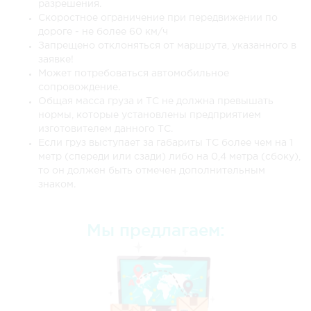
Красноярск
41 994 руб.
62 991 руб.
83 98
разрешения.
Скоростное ограничение при передвижении по
Кстово
23 472 руб.
35 208 руб.
46 94
дороге - не более 60 км/ч
Запрещено отклоняться от маршрута, указанного в
Курган
12 000 руб.
20 000 руб.
30 00
заявке!
Может потребоваться автомобильное
Курск
35 316 руб.
52 974 руб.
70 63
сопровождение.
Общая масса груза и ТС не должна превышать
Липецк
29 718 руб.
44 577 руб.
59 43
нормы, которые установлены предприятием
изготовителем данного ТС.
Магадан
153 522 руб.
230 283 руб.
307 0
Если груз выступает за габариты ТС более чем на 1
метр (спереди или сзади) либо на 0,4 метра (сбоку),
Магнитогорск
12 000 руб.
20 000 руб.
30 00
то он должен быть отмечен дополнительным
знаком.
Майкоп
42 606 руб.
63 909 руб.
85 21
Мурманск
57 276 руб.
85 914 руб.
114 5
Мы предлагаем:
Набережные Челны
12 564 руб.
20 000 руб.
30 00
Надым
31 194 руб.
46 791 руб.
62 38
Нальчик
42 426 руб.
63 639 руб.
84 85