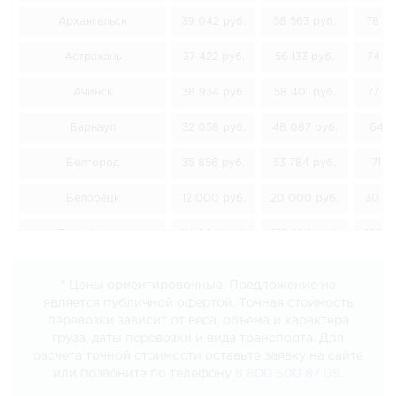
Архангельск
39 042 руб.
58 563 руб.
78 08
Астрахань
37 422 руб.
56 133 руб.
74 84
Ачинск
38 934 руб.
58 401 руб.
77 86
Барнаул
32 058 руб.
48 087 руб.
64 11
Белгород
35 856 руб.
53 784 руб.
71 7
Белорецк
12 000 руб.
20 000 руб.
30 00
Биробиджан
114 804 руб.
172 206 руб.
229 6
Благовещенск
107 910 руб.
161 865 руб.
215 8
* Цены ориентировочные. Предложение не
является публичной офертой. Точная стоимость
Борисоглебск
28 404 руб.
42 606 руб.
56 80
перевозки зависит от веса, объема и характера
груза, даты перевозки и вида транспорта. Для
Братск
55 188 руб.
82 782 руб.
110 3
расчета точной стоимости оставьте заявку на сайте
или позвоните по телефону
8 800 500 87 09
.
Брянск
37 422 руб.
56 133 руб.
74 84