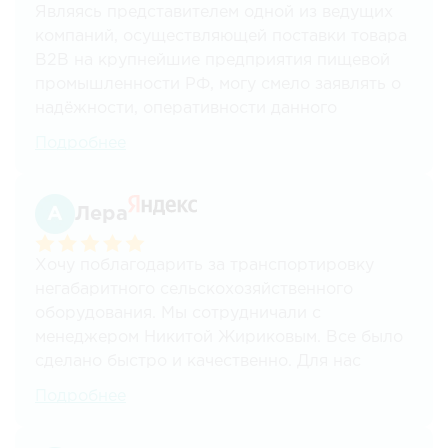
Являясь представителем одной из ведущих
компаний, осуществляющей поставки товара
В2В на крупнейшие предприятия пищевой
промышленности РФ, могу смело заявлять о
надёжности, оперативности данного
перевозчика.
Подробнее
С данной компанией осуществляем
грузоперевозки уже более 7 лет по всем
Лера
направлениям из Москвы в другие регионы,
разным тоннажем, начиная от 100кг и
Хочу поблагодарить за транспортировку
заканчивая 20ти тонными фурами, а также
негабаритного сельскохозяйственного
различным видом продукции ( в основном
оборудования. Мы сотрудничали с
жидкость). Учитывая особенность нашей
менеджером Никитой Жириковым. Все было
продукции все сроки поставки соблюдаются
сделано быстро и качественно. Для нас
на 100%, и ни разу не было каких либо
важным преимуществом стало наличие
"неприятностей".
Подробнее
работы с НДС.
Отдельная благодарность с самого начала