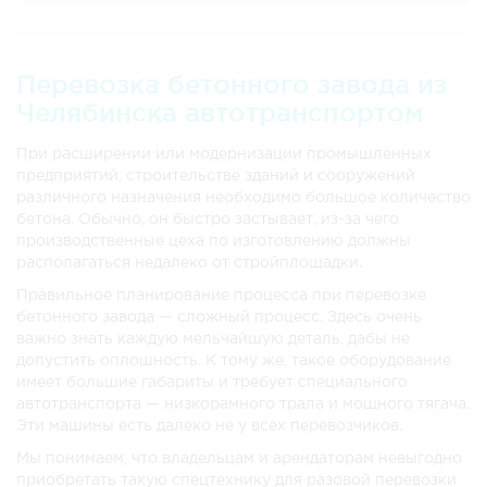
Великий Новгород
41 202 руб.
61 803 руб.
82 40
Владивосток
131 688 руб.
197 532 руб.
263 3
Перевозка бетонного завода из
Челябинска автотранспортом
Владимир
27 828 руб.
41 742 руб.
55 65
Волгоград
29 754 руб.
44 631 руб.
59 50
При расширении или модернизации промышленных
предприятий, строительстве зданий и сооружений
Вологду
32 076 руб.
48 114 руб.
64 15
различного назначения необходимо большое количество
бетона. Обычно, он быстро застывает, из-за чего
Воронеж
31 302 руб.
46 953 руб.
62 60
производственные цеха по изготовлению должны
располагаться недалеко от стройплощадки.
Гусь-Хрустальный
27 306 руб.
40 959 руб.
54 61
Правильное планирование процесса при перевозке
бетонного завода — сложный процесс. Здесь очень
Дзержинск
24 678 руб.
37 017 руб.
49 35
важно знать каждую мельчайшую деталь, дабы не
допустить оплошность. К тому же, такое оборудование
Екатеринбург
12 000 руб.
20 000 руб.
30 00
имеет большие габариты и требует специального
автотранспорта — низкорамного трала и мощного тягача.
Златоуст
12 000 руб.
20 000 руб.
30 00
Эти машины есть далеко не у всех перевозчиков.
Иваново
28 386 руб.
42 579 руб.
56 77
Мы понимаем, что владельцам и арендаторам невыгодно
приобретать такую спецтехнику для разовой перевозки