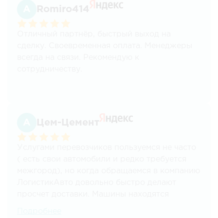
Romiro414
сотрудничества, Кириллу Короткову.
Всем рекомендуем!!!
Отличный партнёр, быстрый выход на
сделку. Своевременная оплата. Менеджеры
всегда на связи. Рекомендую к
сотрудничеству.
Цем-Цемент
Услугами перевозчиков пользуемся не часто
( есть свои автомобили и редко требуется
межгород), но когда обращаемся в компанию
ЛогистикАвто довольно быстро делают
просчет доставки. Машины находятся
быстро, менеджеры всегда на связи.
Подробнее
Стоимость перевозки тоже устраивает.