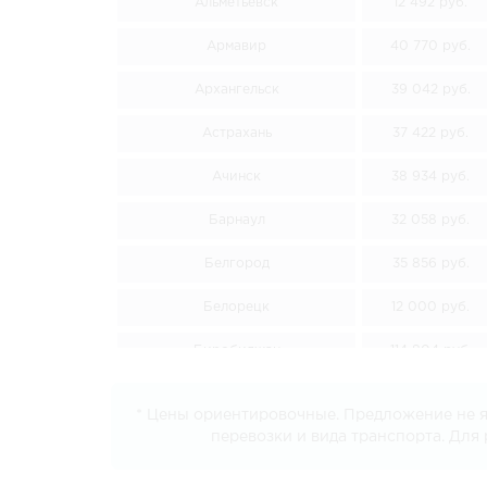
Альметьевск
12 492 руб.
Армавир
40 770 руб.
Архангельск
39 042 руб.
Астрахань
37 422 руб.
Ачинск
38 934 руб.
Барнаул
32 058 руб.
Белгород
35 856 руб.
Белорецк
12 000 руб.
Биробиджан
114 804 руб.
Благовещенск
107 910 руб.
* Цены ориентировочные. Предложение не яв
перевозки и вида транспорта. Для
Борисоглебск
28 404 руб.
Братск
55 188 руб.