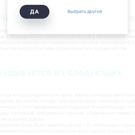
56 133 руб.
74 844 руб.
101 871 руб.
ДА
Выбрать другой
 Челябинска автотранспорт
61 803 руб.
82 404 руб.
112 161 руб.
ания энергии пара, газа, воды ветра в механическую работу
197 532 руб.
263 376 руб.
358 484 руб.
и. Они выделяются значительной массой и габаритами и пер
 требующая разработки специального проекта, включающего в
41 742 руб.
55 656 руб.
75 754 руб.
бъектов инфраструктуры (укрепление или подъем мостов,
44 631 руб.
59 508 руб.
80 997 руб.
ладывается из следующих
48 114 руб.
64 152 руб.
87 318 руб.
46 953 руб.
62 604 руб.
85 211 руб.
40 959 руб.
54 612 руб.
74 333 руб.
исходя из грузоподъемности трала. Важно учитывать допусти
личество. Во многих случаях, для обеспечения сохранности ту
37 017 руб.
49 356 руб.
67 179 руб.
матической или гидравлической подвеской. В наибольшей сте
алы, состоящие из отдельных тележек, соединенных между с
20 000 руб.
30 000 руб.
30 000 руб.
ия и оценка дороги.
епления груза. Если габариты (Д х Ш х В) автопоезда с грузо
20 000 руб.
30 000 руб.
30 000 руб.
ормление специального разрешения если ширина больше 3,5 м