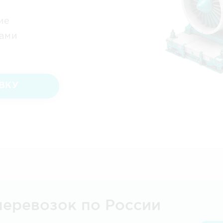
ие
зами
ВКУ
перевозок по России