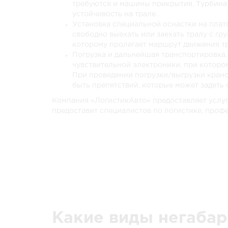
требуются и машины прикрытия. Турбина 
Иваново
28 386 руб.
устойчивость на трале.
Установка специальной оснастки на плат
Ижевск
13 518 руб.
свободно выехать или заехать тралу с гр
которому пролегает маршрут движения тр
Иркутск
60 876 руб.
Погрузка и дальнейшая транспортировка.
чувствительной электроники, при которо
Йошкар-Олу
19 566 руб.
При проведении погрузки/выгрузки крано
быть препятствий, которые может задеть 
Казань
17 082 руб.
Компания «ЛогистикАвто» предоставляет услу
предоставит специалистов по логистике, проф
Калининград
56 214 руб.
Калугу
35 100 руб.
Кемерово
32 580 руб.
Когалым
24 768 руб.
Комсомольск-на-Амуре
125 154 руб.
Какие виды негабар
Кострому
29 826 руб.