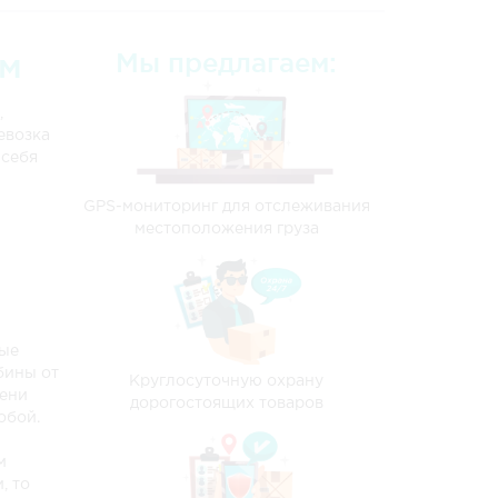
120 582 руб.
от 224 532 руб.
ом
Мы предлагаем:
132 762 руб.
от 247 212 руб.
,
424 328 руб.
от 790 128 руб.
евозка
 себя
89 668 руб.
от 166 968 руб.
GPS-мониторинг для отслеживания
95 874 руб.
от 178 524 руб.
местоположения груза
103 356 руб.
от 192 456 руб.
100 862 руб.
от 187 812 руб.
87 986 руб.
от 163 836 руб.
мые
рбины от
Круглосуточную охрану
79 518 руб.
от 148 068 руб.
пени
дорогостоящих товаров
обой.
40 000 руб.
от 50 000 руб.
м
40 000 руб.
от 50 000 руб.
, то