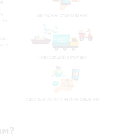
её
91 466 руб.
от 170 316 руб.
ть
Выгодное страхование
43 558 руб.
от 81 108 руб.
 по
196 156 руб.
от 365 256 руб.
абот.
63 046 руб.
от 117 396 руб.
лжно
55 042 руб.
от 102 492 руб.
Подходящий автопарк
181 134 руб.
от 337 284 руб.
113 100 руб.
от 210 600 руб.
104 980 руб.
от 195 480 руб.
Удобные логистические решения
79 808 руб.
от 148 608 руб.
403 274 руб.
от 750 924 руб.
им?
96 106 руб.
от 178 956 руб.