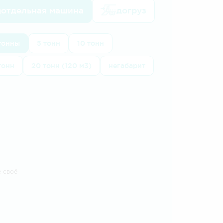
отдельная машина
догруз
 тонны
5 тонн
10 тонн
тонн
20 тонн (120 м3)
негабарит
е своё