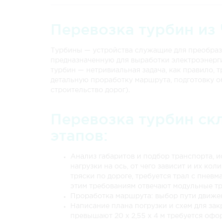
Брянск
37 422 руб.
Перевозка турбин из
Великий Новгород
41 202 руб.
Турбины — устройства служащие для преобразов
Владивосток
131 688 руб.
предназначенную для выработки электроэнерги
турбин — нетривиальная задача, как правило,
Владимир
27 828 руб.
детальную проработку маршрута, подготовку о
строительство дорог).
Волгоград
29 754 руб.
Перевозка турбин ск
Вологду
32 076 руб.
этапов:
Воронеж
31 302 руб.
Гусь-Хрустальный
27 306 руб.
Анализ габаритов и подбор транспорта, 
нагрузки на ось, от чего зависит и их ко
Дзержинск
24 678 руб.
тряски по дороге, требуется трал с пнев
этим требованиям отвечают модульные тр
Екатеринбург
12 000 руб.
Проработка маршрута: выбор пути движен
Написание плана погрузки и схем для закр
Златоуст
12 000 руб.
превышают 20 х 2,55 х 4 м требуется оф