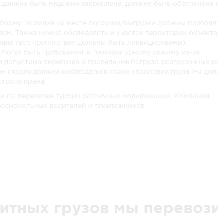
должна быть надежно закреплена, должна быть обеспечена 
42 579 руб.
56 772 руб.
77 273 руб.
форму. Условия на месте погрузки/выгрузки должны позволя
20 277 руб.
30 000 руб.
36 799 руб.
узом. Также нужно обследовать и участок территории объекта,
ала (все препятствия должны быть ликвидированы).
91 314 руб.
121 752 руб.
165 718 руб.
 Могут быть требования, к температурному режиму из-за
м допустима перевозка и проведение погрузо-разгрузочных р
29 349 руб.
39 132 руб.
53 263 руб.
м строго должна соблюдаться схема строповки груза. Не до
стрела крана.
25 623 руб.
34 164 руб.
46 501 руб.
ги по перевозке турбин различных модификаций. Компания
ессиональных водителей и такелажников.
84 321 руб.
112 428 руб.
153 027 руб.
52 650 руб.
70 200 руб.
95 550 руб.
48 870 руб.
65 160 руб.
88 690 руб.
37 152 руб.
49 536 руб.
67 424 руб.
187 731 руб.
250 308 руб.
340 697 руб.
итных грузов мы перевоз
44 739 руб.
59 652 руб.
81 193 руб.