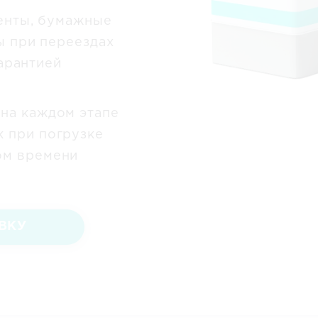
енты, бумажные
ы при переездах
гарантией
на каждом этапе
 при погрузке
ом времени
ВКУ