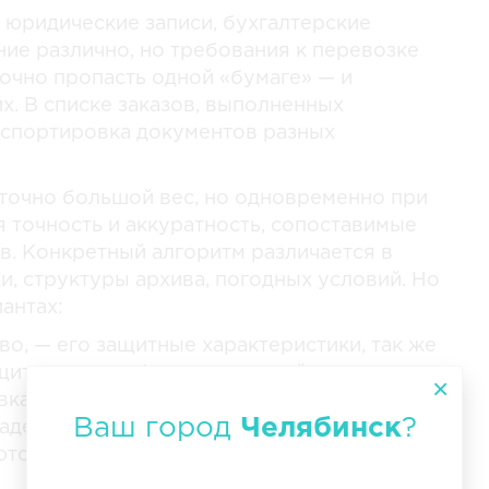
 юридические записи, бухгалтерские
ие различно, но требования к перевозке
очно пропасть одной «бумаге» — и
. В списке заказов, выполненных
нспортировка документов разных
точно большой вес, но одновременно при
 точность и аккуратность, сопоставимые
в. Конкретный алгоритм различается в
и, структуры архива, погодных условий. Но
антах:
во, — его защитные характеристики, так же
ащиту от атмосферных явлений.
вка.
Ваш город
Челябинск
?
аделец архива выполняет инспекцию — все
тся с начальной описью.