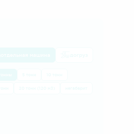
отдельная машина
догруз
 тонны
5 тонн
10 тонн
тонн
20 тонн (120 м3)
негабарит