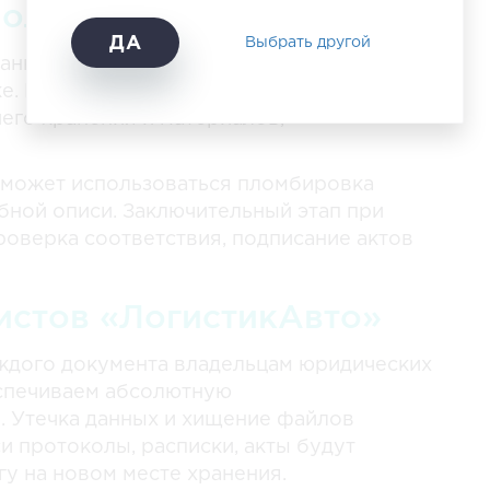
полнительные этапы
ДА
Выбрать другой
ранности: безусловно, каждый документ
е. Но условия могут отличаться при
его хранения и материалов,
 может использоваться пломбировка
ной описи. Заключительный этап при
роверка соответствия, подписание актов
истов «ЛогистикАвто»
ждого документа владельцам юридических
еспечиваем абсолютную
 Утечка данных и хищение файлов
 протоколы, расписки, акты будут
гу на новом месте хранения.